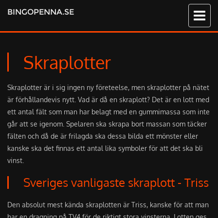
BINGOPENNA.SE
Skraplotter
Skraplotter
ä
r i sig ingen ny f
ö
reteelse, men skraplotter p
å
n
ä
tet
ä
r f
ö
rh
å
llandevis nytt. Vad
ä
r d
å
en skraplott? Det
ä
r en lott med
ett antal f
ä
lt som man har belagt med en gummimassa som inte
g
å
r att se igenom. Spelaren ska skrapa bort massan som t
ä
cker
f
ä
lten och d
å
de
ä
r frilagda ska dessa bilda ett m
ö
nster eller
kanske ska det finnas ett antal lika symboler f
ö
r att det ska bli
vinst.
Sveriges vanligaste skraplott - Triss
Den absolut mest k
ä
nda skraplotten
ä
r Triss, kanske f
ö
r att man
har en dragning p
å
TV4 f
ö
r de riktigt stora vinsterna. Lotten ges