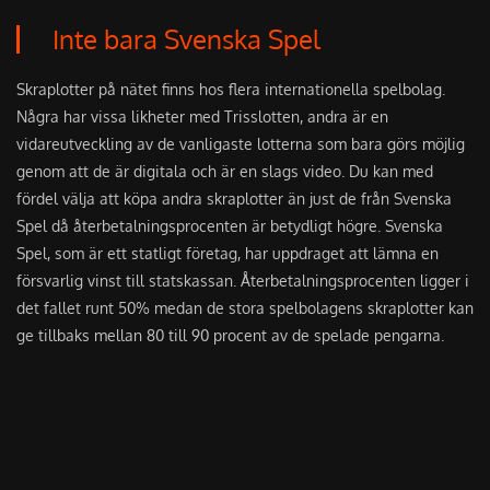
Inte bara Svenska Spel
Skraplotter p
å
n
ä
tet finns hos flera internationella spelbolag.
N
å
gra har vissa likheter med Trisslotten, andra
ä
r en
vidareutveckling av de vanligaste lotterna som bara g
ö
rs m
ö
jlig
genom att de
ä
r digitala och
ä
r en slags video. Du kan med
f
ö
rdel v
ä
lja att k
ö
pa andra skraplotter
ä
n just de fr
å
n Svenska
Spel d
å å
terbetalningsprocenten
ä
r betydligt h
ö
gre. Svenska
Spel, som
ä
r ett statligt f
ö
retag, har uppdraget att l
ä
mna en
f
ö
rsvarlig vinst till statskassan.
Å
terbetalningsprocenten ligger i
det fallet runt 50% medan de stora spelbolagens skraplotter kan
ge tillbaks mellan 80 till 90 procent av de spelade pengarna.