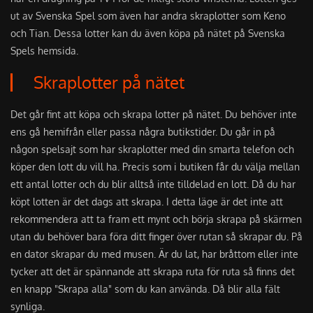
ut av Svenska Spel som
ä
ven har andra skraplotter som Keno
och Tian. Dessa lotter kan du
ä
ven k
ö
pa p
å
n
ä
tet p
å
Svenska
Spels hemsida.
Skraplotter p
å
n
ä
tet
Det g
å
r fint att k
ö
pa och skrapa lotter p
å
n
ä
tet. Du beh
ö
ver inte
ens g
å
hemifr
å
n eller passa n
å
gra butikstider. Du g
å
r in p
å
n
å
gon spelsajt som har skraplotter med din smarta telefon och
k
ö
per den lott du vill ha. Precis som i butiken f
å
r du v
ä
lja mellan
ett antal lotter och du blir allts
å
inte tilldelad en lott. D
å
du har
k
ö
pt lotten
ä
r det dags att skrapa. I detta l
ä
ge
ä
r det inte att
rekommendera att ta fram ett mynt och b
ö
rja skrapa p
å
sk
ä
rmen
utan du beh
ö
ver bara f
ö
ra ditt finger
ö
ver rutan s
å
skrapar du. P
å
en dator skrapar du med musen.
Ä
r du lat, har br
å
ttom eller inte
tycker att det
ä
r sp
ä
nnande att skrapa ruta f
ö
r ruta s
å
finns det
en knapp "Skrapa alla" som du kan anv
ä
nda. D
å
blir alla f
ä
lt
synliga.