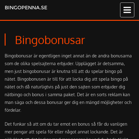
BINGOPENNA.SE
Bingobonusar
Bingobonusar är egentligen inget annat än de andra bonusarna
som de olika spelsajterna erbjuder. Upplägget är detsamma,
men just bingobonusar är knutna till att du spelar bingo på
nätet. Bingobonusen är till för att locka dig att spela bingo på
nätet och då naturligtvis på just den sajten som erbjuder dig
nätbingo och bonus i samma paket. Det är en sorts reklam kan
man säga och dessa bonusar ger dig en mängd möjligheter och
fördelar.
Det funkar så att om du tar emot en bonus så får du vanligen
mer pengar att spela för eller något annat lockande. Det är